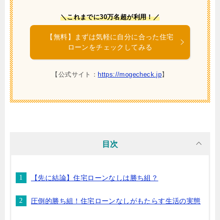
＼これまでに30万名超が利用！／
【無料】まずは気軽に自分に合った住宅
ローンをチェックしてみる
【公式サイト：
https://mogecheck.jp
】
目次
【先に結論】住宅ローンなしは勝ち組？
圧倒的勝ち組！住宅ローンなしがもたらす生活の実態