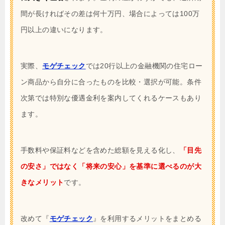
間が長ければその差は何十万円、場合によっては100万
円以上の違いになります。
実際、
モゲチェック
では20行以上の金融機関の住宅ロー
ン商品から自分に合ったものを比較・選択が可能。条件
次第では特別な優遇金利を案内してくれるケースもあり
ます。
手数料や保証料などを含めた総額を見える化し、
「目先
の安さ」ではなく「将来の安心」を基準に選べるのが大
きなメリット
です。
改めて『
モゲチェック
』を利用するメリットをまとめる