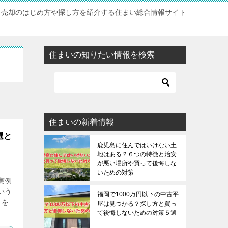
・売却のはじめ方や探し方を紹介する住まい総合情報サイト
住まいの知りたい情報を検索
住まいの新着情報
選と
鹿児島に住んではいけない土
地はある？６つの特徴と治安
が悪い場所や買って後悔しな
いための対策
実例
いう
福岡で1000万円以下の中古平
りを
屋は見つかる？探し方と買っ
て後悔しないための対策５選