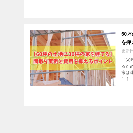
60
を抑
更新
「6
るた
家は
[…]