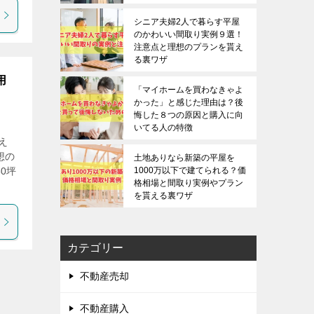
シニア夫婦2人で暮らす平屋
のかわいい間取り実例９選！
注意点と理想のプランを貰え
る裏ワザ
用
「マイホームを買わなきゃよ
かった」と感じた理由は？後
悔した８つの原因と購入に向
いてる人の特徴
え
想の
土地ありなら新築の平屋を
0坪
1000万以下で建てられる？価
格相場と間取り実例やプラン
を貰える裏ワザ
カテゴリー
不動産売却
不動産購入