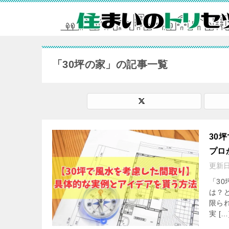
「30坪の家」の記事一覧
30
プロ
更新
「3
は？
限ら
実 […