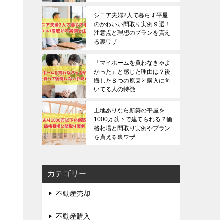
シニア夫婦2人で暮らす平屋
のかわいい間取り実例９選！
注意点と理想のプランを貰え
る裏ワザ
「マイホームを買わなきゃよ
かった」と感じた理由は？後
悔した８つの原因と購入に向
いてる人の特徴
土地ありなら新築の平屋を
1000万以下で建てられる？価
格相場と間取り実例やプラン
を貰える裏ワザ
カテゴリー
不動産売却
不動産購入