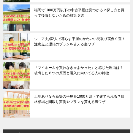
福岡で1000万円以下の中古平屋は見つかる？探し方と買
って後悔しないための対策５選
シニア夫婦2人で暮らす平屋のかわいい間取り実例９選！
注意点と理想のプランを貰える裏ワザ
「マイホームを買わなきゃよかった」と感じた理由は？
後悔した８つの原因と購入に向いてる人の特徴
土地ありなら新築の平屋を1000万以下で建てられる？価
格相場と間取り実例やプランを貰える裏ワザ