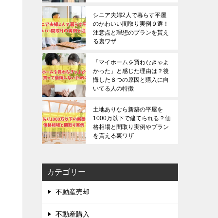
シニア夫婦2人で暮らす平屋
のかわいい間取り実例９選！
注意点と理想のプランを貰え
る裏ワザ
「マイホームを買わなきゃよ
かった」と感じた理由は？後
悔した８つの原因と購入に向
いてる人の特徴
土地ありなら新築の平屋を
1000万以下で建てられる？価
格相場と間取り実例やプラン
を貰える裏ワザ
カテゴリー
不動産売却
不動産購入