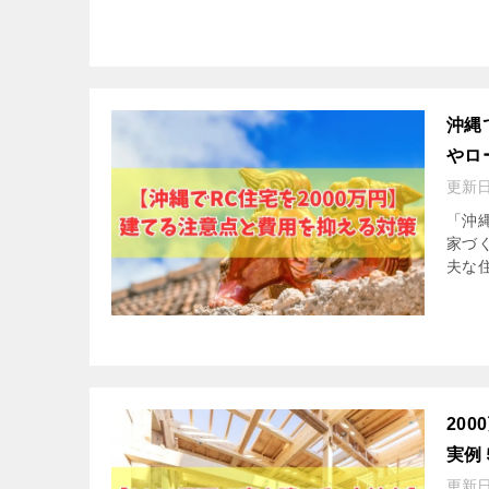
沖縄
やロ
更新
「沖
家づ
夫な住
20
実例
更新