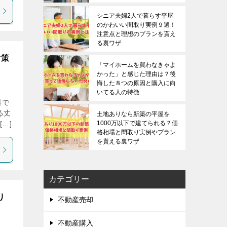
シニア夫婦2人で暮らす平屋
のかわいい間取り実例９選！
注意点と理想のプランを貰え
る裏ワザ
対策
「マイホームを買わなきゃよ
かった」と感じた理由は？後
悔した８つの原因と購入に向
いてる人の特徴
料で
る丈
土地ありなら新築の平屋を
…]
1000万以下で建てられる？価
格相場と間取り実例やプラン
を貰える裏ワザ
カテゴリー
り
不動産売却
不動産購入