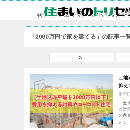
「2000万円で家を建てる」の記事一
土地
抑え
更新
「土
る対
の家
[…]