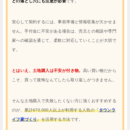
どの落とし穴にも注意が必要
です。
安心して契約するには、事前準備と情報収集が欠かせま
せん。手付金に不安がある場合は、売主との相談や専門
家への確認を通じて、柔軟に対応していくことが大切で
す。
とはいえ、土地購入は不安が付き物。
高い買い物だから
こそ、買って後悔なんてしたら取り返しがつきません。
そんな土地購入で失敗したくない方に強くおすすめする
のが、
累計670,000人以上が利用する人気の『
タウンラ
イフ家づくり
』を活用する方法
です。