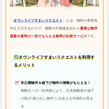
「
タウンライフすまいリクエスト
」とは、物件の希望条
件を入力するだけで、複数の不動産会社から
最適な物件
提案や資料が一括でもらえる無料の比較サービス
です。
タウンライフすまいリクエストを利用す
るメリット
非公開物件＆値下げ物件の情報がもらえる！
複数社への一括依頼により、広告掲載前や値下
げ前の“掘り出し物件”に出会える可能性が高ま
る