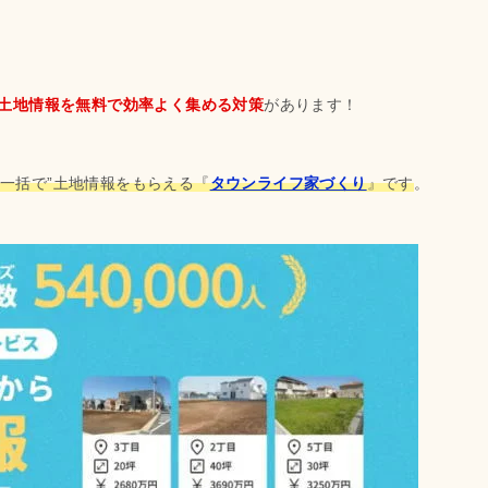
土地情報を無料で効率よく集める対策
があります！
から一括で”土地情報をもらえる『
タウンライフ家づくり
』です
。