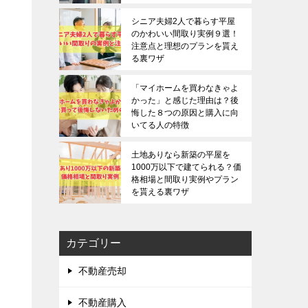
シニア夫婦2人で暮らす平屋
のかわいい間取り実例９選！
注意点と理想のプランを貰え
る裏ワザ
「マイホームを買わなきゃよ
かった」と感じた理由は？後
悔した８つの原因と購入に向
いてる人の特徴
土地ありなら新築の平屋を
1000万以下で建てられる？価
格相場と間取り実例やプラン
を貰える裏ワザ
カテゴリー
不動産売却
不動産購入