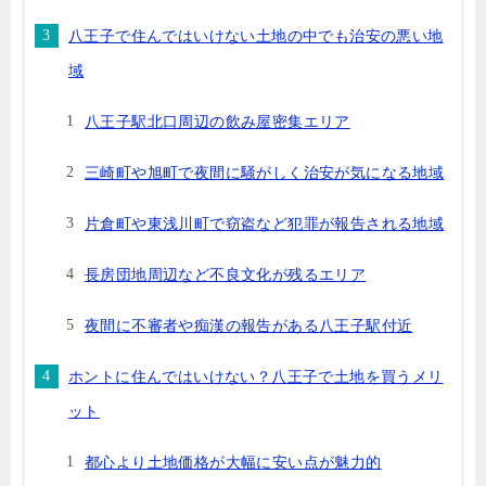
八王子で住んではいけない土地の中でも治安の悪い地
域
八王子駅北口周辺の飲み屋密集エリア
三崎町や旭町で夜間に騒がしく治安が気になる地域
片倉町や東浅川町で窃盗など犯罪が報告される地域
長房団地周辺など不良文化が残るエリア
夜間に不審者や痴漢の報告がある八王子駅付近
ホントに住んではいけない？八王子で土地を買うメリ
ット
都心より土地価格が大幅に安い点が魅力的