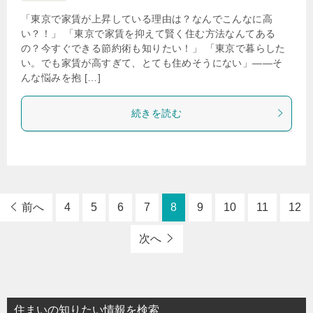
「東京で家賃が上昇している理由は？なんでこんなに高
い？！」 「東京で家賃を抑えて賢く住む方法なんてある
の？今すぐできる節約術も知りたい！」 「東京で暮らした
い。でも家賃が高すぎて、とても住めそうにない」——そ
んな悩みを抱 […]
続きを読む
前へ
4
5
6
7
8
9
10
11
12
次へ
住まいの知りたい情報を検索